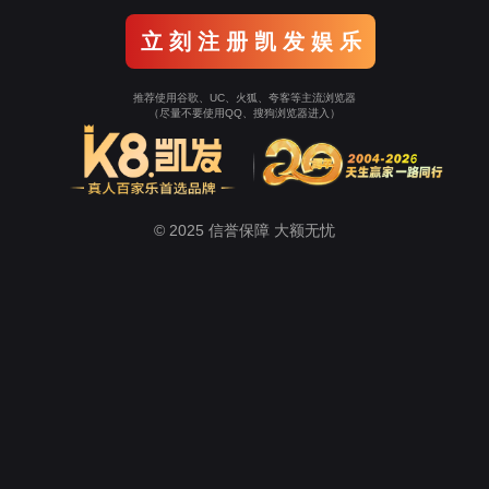
拼装式电表
微型热成像测温
触摸屏红外测温成像分析仪
微型红外成像传
理系统
机房动环监控系统
能源费控管理系统
蓄电池在线监测系统
储能电
首页
关于尊龙凯时
硬
Home
//
尊龙凯时人生就是博官网登录
工
//
联系我们
//