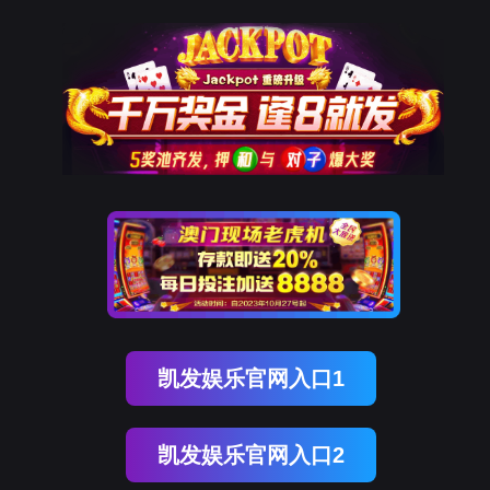
于尊龙凯时
硬件产品
智能电力仪表
多功能电力仪表
三相交流数显表
单相