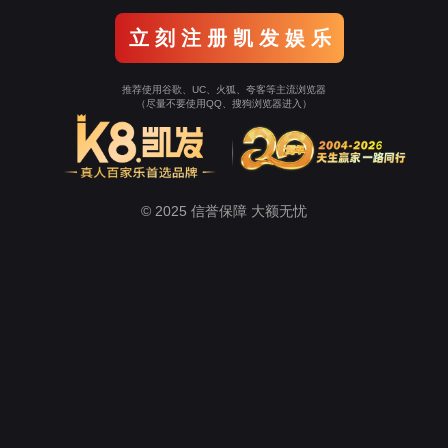
拼装式电表
微型热成像测温
触摸屏红外测温成像分析仪
微型红外成像传
理系统
机房动环监控系统
能源费控管理系统
蓄电池在线监测系统
储能电
首页
关于尊龙凯时
硬
Home
//
尊龙凯时人生就是博官网登录
工
//
联系我们
//